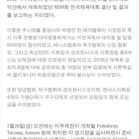
익산에서 개최되었던 제
99
회 전국체육대회 결산 및 결과
를 보고하는 자리였다
.
이형종 주시애틀 총영사와 박영민 전 페더럴웨이 시장등의 축
사 이후 진행된 대의원총회에서는 미전국에서 대의원 및 임원
50
여명이 참석하였고
,
테니스협회와 족구협회의 신임 협회
장, 그리고 워싱턴
DC
지회장과 샌프란시스코 지회장등 총
4
개
신임 단체장에 대한 인준장이 전달되었고
, 2018
년 체육회 공
로자
6
명에 대해 공로패와 총
16
명의 본부 임원에게 샤론퀵실
바 캘리포니아 하원의원으로 부터 봉사상이 수여되었다
.
또한 양궁협회
,
탁구협회와 샌프란시스코지회
,
캔사스지회등
4
개의 가맹단체가 우수단체로 선정되어 표창장과 함께 포상
금을 수여받았다
.
1
월
26
일
(
금
)
오전에는 미주체전이 개최될
Fedralway,
Tacoma, Aunurn
등에 위치한 각 경기장을 실사하면서 준비