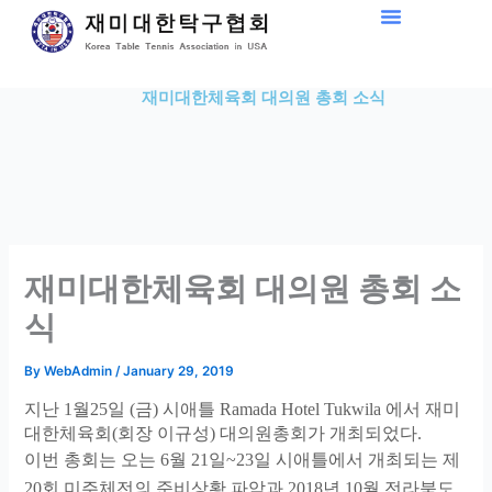
Skip
to
content
재미대한체육회 대의원 총회 소식
재미대한체육회 대의원 총회 소
식
By
WebAdmin
/
January 29, 2019
지난
1
월
25
일
(
금
)
시애틀
Ramada Hotel Tukwila
에서 재미
대한체육회
(
회장 이규성
)
대의원총회가 개최되었다
.
이번 총회는 오는
6
월 21일~23일 시애틀에서 개최되는 제
20
회 미주체전의 준비상황 파악과
2018
년
10
월 전라북도