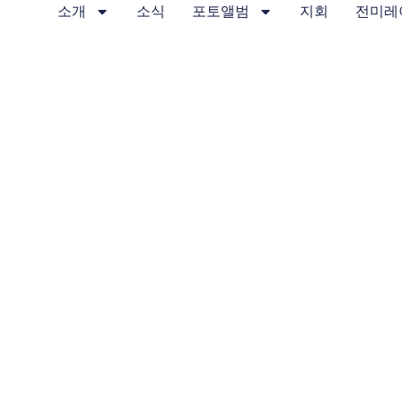
소개
소식
포토앨범
지회
전미레