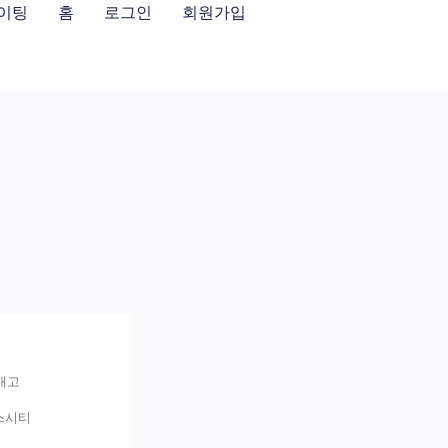
이팅
홈
로그인
회원가입
애고
스시티