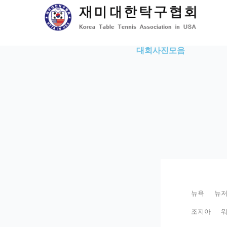
Skip
to
content
대회사진모음
뉴욕
뉴
조지아
워