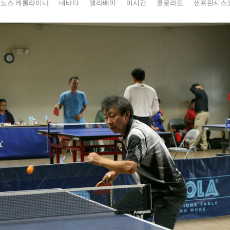
노스 캐롤라이나
네바다
앨라배마
미시간
콜로라도
샌프란시스