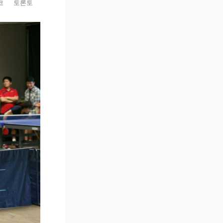
코
토론토