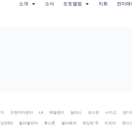
소개
소식
포토앨범
지회
전미레
저지
오렌지카운티
LA
메릴랜드
달라스
보스턴
시카고
샌디
싱턴DC
필라델피아
휴스톤
델라웨어
워싱턴 주
미조리
캔사