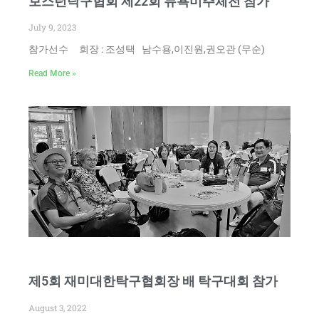
보스턴탁구협회 제22회 뉴욕미주체전 참가
July 9, 2023
참가선수 회장 : 조성택 남수용,이진원,권오관 (무순)
Read More »
제5회 재미대한탁구협회장 배 탁구대회 참가
August 3, 2022