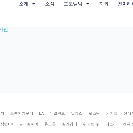
소개
소식
포토앨범
지회
전미레
 사진
저지
오렌지카운티
LA
메릴랜드
달라스
보스턴
시카고
샌디
싱턴DC
필라델피아
휴스톤
델라웨어
워싱턴 주
미조리
캔사