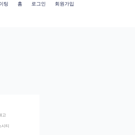
이팅
홈
로그인
회원가입
애고
스시티