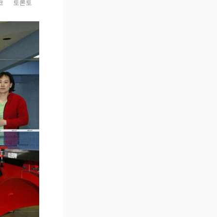
코
토론토