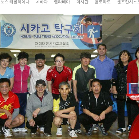
노스 캐롤라이나
네바다
앨라배마
미시간
콜로라도
샌프란시스