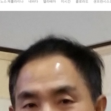
노스 캐롤라이나
네바다
앨라배마
미시간
콜로라도
샌프란시스