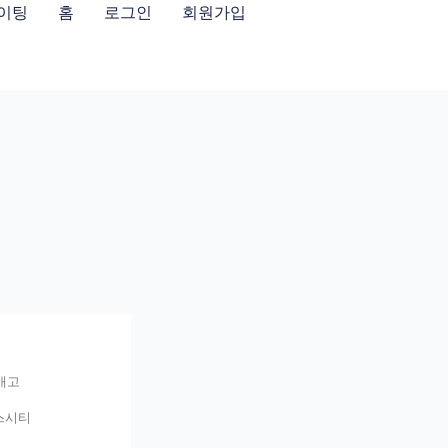
이팅
홈
로그인
회원가입
애고
스시티