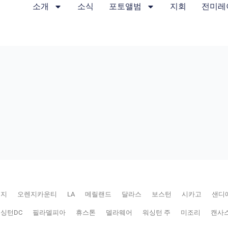
소개
소식
포토앨범
지회
전미레
저지
오렌지카운티
LA
메릴랜드
달라스
보스턴
시카고
샌디
싱턴DC
필라델피아
휴스톤
델라웨어
워싱턴 주
미조리
캔사