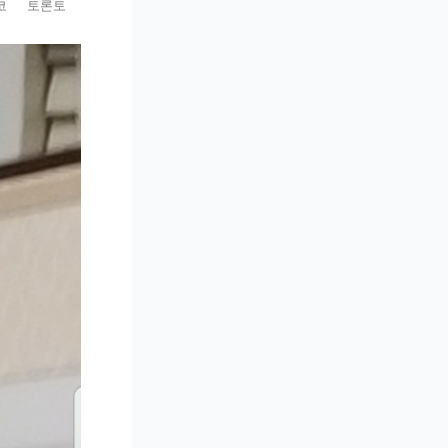
코
토론토