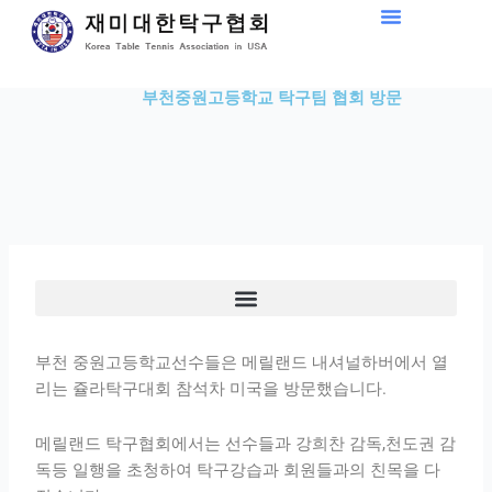
Skip
to
content
부천중원고등학교 탁구팀 협회 방문
부천 중원고등학교선수들은 메릴랜드 내셔널하버에서 열
리는 쥴라탁구대회 참석차 미국을 방문했습니다.
메릴랜드 탁구협회에서는 선수들과 강희찬 감독,천도권 감
독등 일행을 초청하여 탁구강습과 회원들과의 친목을 다