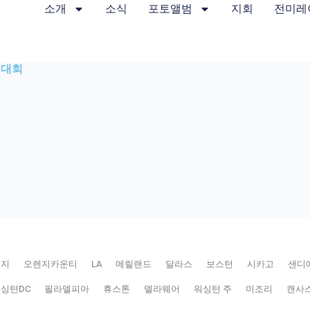
소개
소식
포토앨범
지회
전미레
 대회
저지
오렌지카운티
LA
메릴랜드
달라스
보스턴
시카고
샌디
싱턴DC
필라델피아
휴스톤
델라웨어
워싱턴 주
미조리
캔사