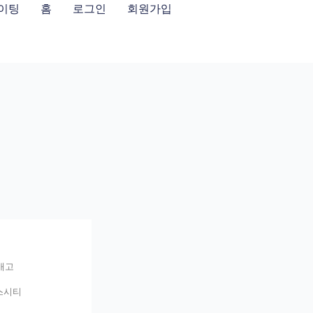
이팅
홈
로그인
회원가입
애고
스시티