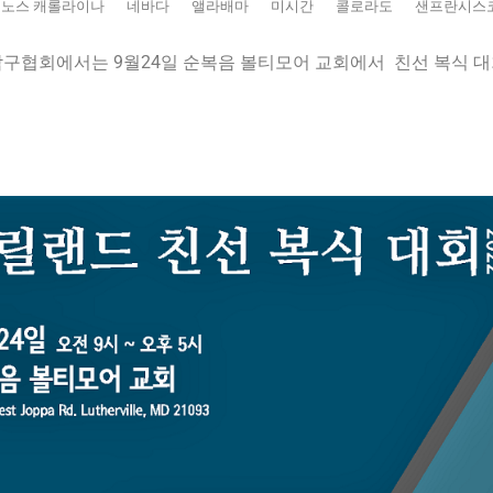
노스 캐롤라이나
네바다
앨라배마
미시간
콜로라도
샌프란시스
구협회에서는 9월24일 순복음 볼티모어 교회에서 친선 복식 대