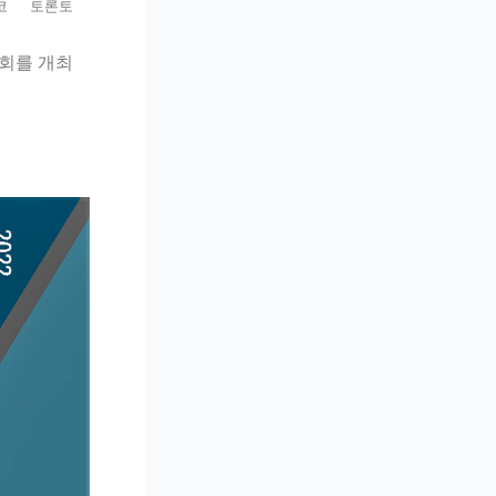
코
토론토
회를 개최