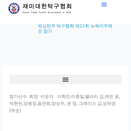
Skip
to
content
워싱턴주 탁구협회 제22회 뉴욕미주체
전 참가
참가선수 회장: 이은자 이학진
,
이종일
,
밸러리 김
,
캐빈 윤
,
박현빈
,
양원정
,
음연희
,
양성우
,
권 정
,
그레이스 김
,
성하영
(무순)