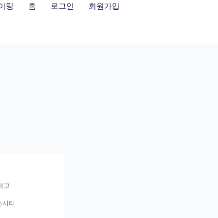
이팅
홈
로그인
회원가입
애고
스시티