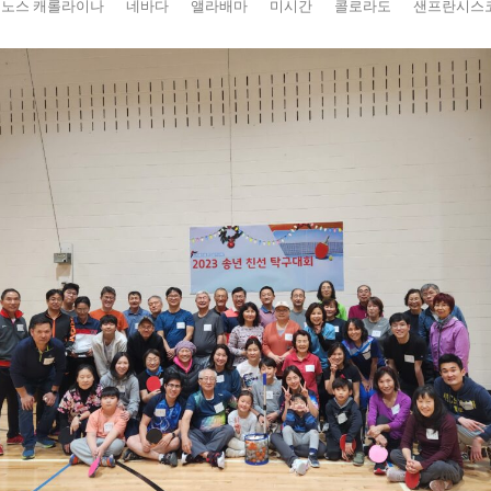
노스 캐롤라이나
네바다
앨라배마
미시간
콜로라도
샌프란시스