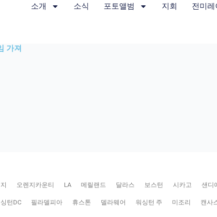
소개
소식
포토앨범
지회
전미레
임 가져
저지
오렌지카운티
LA
메릴랜드
달라스
보스턴
시카고
샌디
싱턴DC
필라델피아
휴스톤
델라웨어
워싱턴 주
미조리
캔사