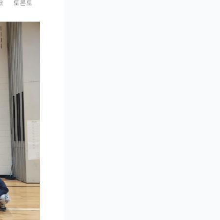
코
토론토