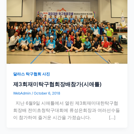
달라스 탁구협회 사진
제3회재미탁구협회장배참가(시애틀)
WebAdmin
/
October 6, 2018
지난 6월9일 시애틀에서 열린 제3회재미대한탁구협
회장배 전미초청탁구대회에 류성은회장과 여러선수들
이 참가하여 즐거운 시간을 가졌습니다. […]