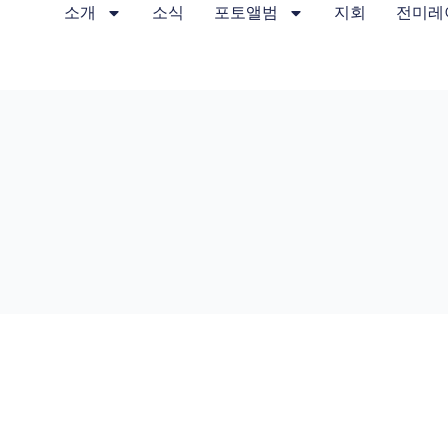
소개
소식
포토앨범
지회
전미레