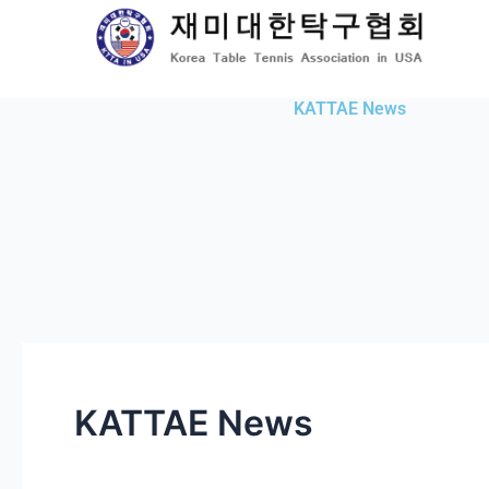
Skip
to
content
KATTAE News
KATTAE News