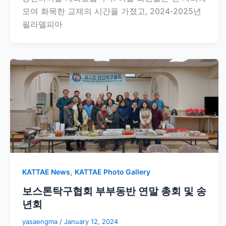
모여 화목한 교제의 시간을 가졌고, 2024-2025년
필라델피아
,
KATTAE News
KATTAE Photo Gallery
보스톤탁구협회 부부동반 연말 총회 및 송
년회
yasaengma
/
January 12, 2024