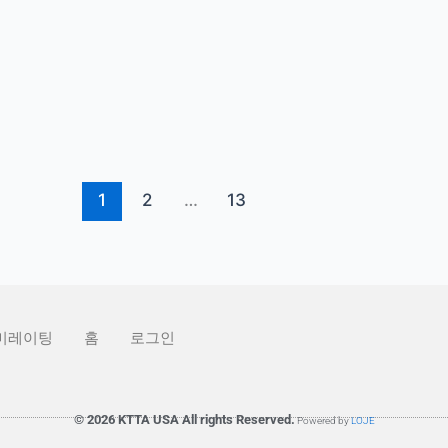
1
2
…
13
미레이팅
홈
로그인
© 2026 KTTA USA All rights Reserved.
Powered by
LOJE