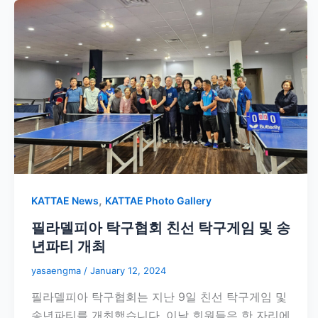
,
KATTAE News
KATTAE Photo Gallery
필라델피아 탁구협회 친선 탁구게임 및 송
년파티 개최
yasaengma
/
January 12, 2024
필라델피아 탁구협회는 지난 9일 친선 탁구게임 및
송년파티를 개최했습니다. 이날 회원들은 한 자리에