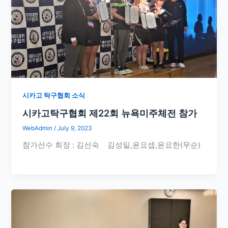
시카고 탁구협회 소식
시카고탁구협회 제22회 뉴욕미주체전 참가
WebAdmin
/
July 9, 2023
참가선수 회장 : 김선숙 김성일,윤요셉,윤요한(무순)